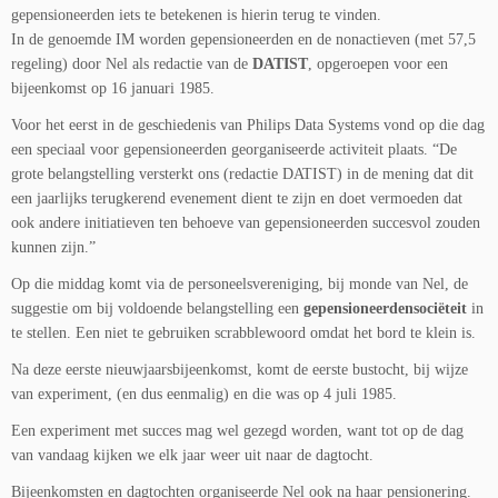
gepensioneerden iets te betekenen is hierin terug te vinden.
In de genoemde IM worden gepensioneerden en de nonactieven (met 57,5
regeling) door Nel als redactie van de
DATIST
, opgeroepen voor een
bijeenkomst op 16 januari 1985.
Voor het eerst in de geschiedenis van Philips Data Systems vond op die dag
een speciaal voor gepensioneerden georganiseerde activiteit plaats. “De
grote belangstelling versterkt ons (redactie DATIST) in de mening dat dit
een jaarlijks terugkerend evenement dient te zijn en doet vermoeden dat
ook andere initiatieven ten behoeve van gepensioneerden succesvol zouden
kunnen zijn.”
Op die middag komt via de personeelsvereniging, bij monde van Nel, de
suggestie om bij voldoende belangstelling een
gepensioneerdensociëteit
in
te stellen. Een niet te gebruiken scrabblewoord omdat het bord te klein is.
Na deze eerste nieuwjaarsbijeenkomst, komt de eerste bustocht, bij wijze
van experiment, (en dus eenmalig) en die was op 4 juli 1985.
Een experiment met succes mag wel gezegd worden, want tot op de dag
van vandaag kijken we elk jaar weer uit naar de dagtocht.
Bijeenkomsten en dagtochten organiseerde Nel ook na haar pensionering.