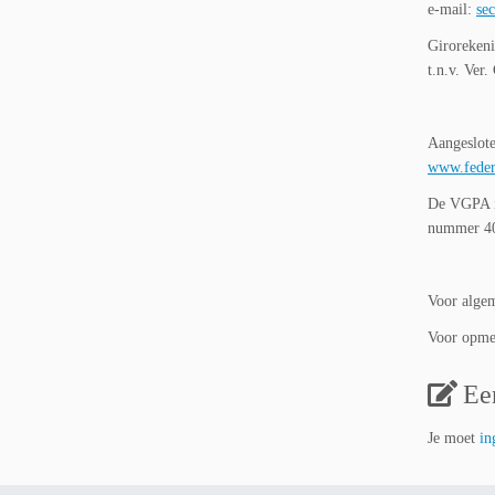
e-mail:
se
Giroreke
t.n.v. Ver
Aangeslote
www.federa
De VGPA i
nummer 4
Voor algem
Voor opmer
Ee
Je moet
in