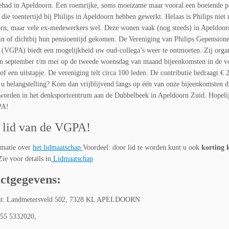
ehad in Apeldoorn. Een roemrijke, soms moeizame maar vooral een boeiende p
 die toentertijd bij Philips in Apeldoorn hebben gewerkt. Helaas is Philips niet 
rn, maar vele ex-medewerkers wel. Deze wonen vaak (nog steeds) in Apeldoorn
in of dichtbij hun pensioentijd gekomen. De Vereniging van Philips Gepension
(VGPA) biedt een mogelijkheid uw oud-collega’s weer te ontmoeten. Zij organ
n september t/m mei op de tweede woensdag van maand bijeenkomsten in de 
of een uitstapje. De vereniging telt circa 100 leden. De contributie bedraagt € 
t u belangstelling? Kom dan vrijblijvend langs op één van onze bijeenkomsten d
orden in het denksportcentrum aan de Dubbelbeek in Apeldoorn Zuid. Hopelij
PA!
 lid van de VGPA!
rmatie over
het lidmaatschap
Voordeel: door lid te worden kunt u ook
korting k
Zie voor details in
Lidmaatschap
ctgegevens:
aat: Landmetersveld 502, 7328 KL APELDOORN
055 5332020,