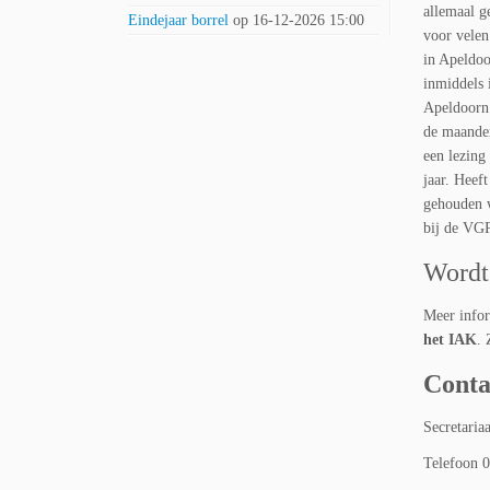
allemaal g
Eindejaar borrel
op 16-12-2026 15:00
voor velen
in Apeldoo
inmiddels 
Apeldoorn 
de maande
een lezing 
jaar. Heef
gehouden w
bij de VG
Wordt
Meer info
het IAK
. 
Conta
Secretari
Telefoon 