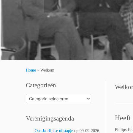
Home
»
Welkom
Categorieën
Welko
Categorieën
Heeft 
Verenigingsagenda
Philips El
Ons Jaarlijkse uitstapje
op 09-09-2026