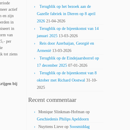
eriode
Terugblik op het bezoek aan de
meer actief
Gazelle fabriek in Dieren op 8 april
 en zijn
2026
21-04-2026
eerden in
iseert in
Terugblik op de bijeenkomst van 14
vorm van
januari 2025
13-03-2026
25,- per
Reis door Azerbaijan, Georgië en
ie
Armenië
13-03-2026
k tot ziens
Terugblik op de Eindejaarsborrel op
17 december 2025
07-01-2026
Terugblik op de bijeenkomst van 8
oktober met Richard Oostwal
31-10-
rijgen bij
2025
Recent commentaar
Monique Slinkman-Hofman
op
Geschiedenis Philips Apeldoorn
Nuyttens Lieve
op
Soosmiddag