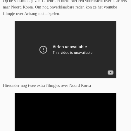
Op de soosmiddag van 12 februari hield Riët een voordracht over haar reis
naar Noord Korea. Om nog onverklaarbare reden kon ze het youtube
filmpje over Arirang niet afspelen.
Hieronder nog twee extra filmpjes over Noord Korea