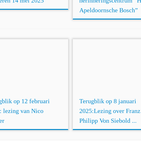
ieren 14 mei 2025
herinneringscentrum “H
Apeldoornsche Bosch”
gblik op 12 februari
Terugblik op 8 januari
: lezing van Nico
2025:Lezing over Franz
er
Philipp Von Siebold ...