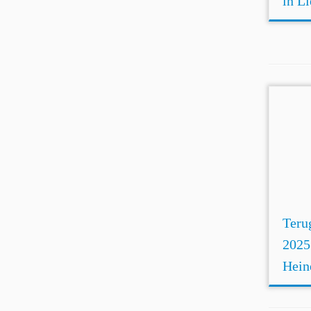
in L
Teru
2025
Hein