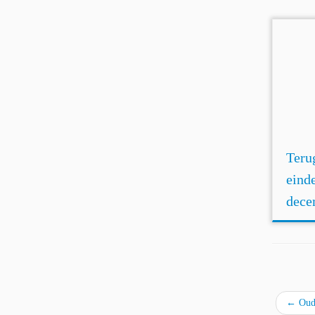
Teru
eind
dece
←
Oude