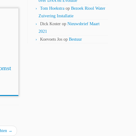
over DNA en Evolutie
Tom Hoekstra
op
Bezoek Riool Water
Zuivering Installatie
Dick Koster
op
Nieuwsbrief Maart
2021
Koevoets Jos
op
Bestuur
komst
chten
→