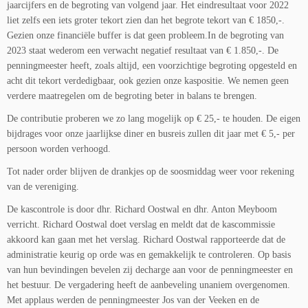
jaarcijfers en de begroting van volgend jaar. Het eindresultaat voor 2022
liet zelfs een iets groter tekort zien dan het begrote tekort van € 1850,-.
Gezien onze financiële buffer is dat geen probleem.In de begroting van
2023 staat wederom een verwacht negatief resultaat van € 1.850,-. De
penningmeester heeft, zoals altijd, een voorzichtige begroting opgesteld en
acht dit tekort verdedigbaar, ook gezien onze kaspositie. We nemen geen
verdere maatregelen om de begroting beter in balans te brengen.
De contributie proberen we zo lang mogelijk op € 25,- te houden. De eigen
bijdrages voor onze jaarlijkse diner en busreis zullen dit jaar met € 5,- per
persoon worden verhoogd.
Tot nader order blijven de drankjes op de soosmiddag weer voor rekening
van de vereniging.
De kascontrole is door dhr. Richard Oostwal en dhr. Anton Meyboom
verricht. Richard Oostwal doet verslag en meldt dat de kascommissie
akkoord kan gaan met het verslag. Richard Oostwal rapporteerde dat de
administratie keurig op orde was en gemakkelijk te controleren. Op basis
van hun bevindingen bevelen zij decharge aan voor de penningmeester en
het bestuur. De vergadering heeft de aanbeveling unaniem overgenomen.
Met applaus werden de penningmeester Jos van der Veeken en de