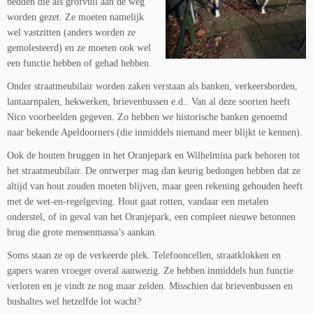
bedden die als grofvuil aan de weg
worden gezet. Ze moeten namelijk
wel vastzitten (anders worden ze
gemolesteerd) en ze moeten ook wel
een functie hebben of gehad hebben.
Onder straatmeubilair worden zaken verstaan als banken, verkeersborden,
lantaarnpalen, hekwerken, brievenbussen e.d.. Van al deze soorten heeft
Nico voorbeelden gegeven. Zo hebben we historische banken genoemd
naar bekende Apeldoorners (die inmiddels niemand meer blijkt te kennen).
Ook de houten bruggen in het Oranjepark en Wilhelmina park behoren tot
het straatmeubilair. De ontwerper mag dan keurig bedongen hebben dat ze
altijd van hout zouden moeten blijven, maar geen rekening gehouden heeft
met de wet-en-regelgeving. Hout gaat rotten, vandaar een metalen
onderstel, of in geval van het Oranjepark, een compleet nieuwe betonnen
brug die grote mensenmassa’s aankan.
Soms staan ze op de verkeerde plek. Telefooncellen, straatklokken en
gapers waren vroeger overal aanwezig. Ze hebben inmiddels hun functie
verloren en je vindt ze nog maar zelden. Misschien dat brievenbussen en
bushaltes wel hetzelfde lot wacht?