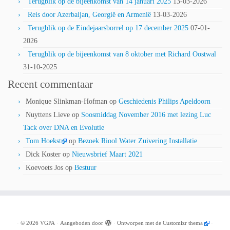
Terugblik op de bijeenkomst van 14 januari 2025
13-03-2026
Reis door Azerbaijan, Georgië en Armenië
13-03-2026
Terugblik op de Eindejaarsborrel op 17 december 2025
07-01-
2026
Terugblik op de bijeenkomst van 8 oktober met Richard Oostwal
31-10-2025
Recent commentaar
Monique Slinkman-Hofman
op
Geschiedenis Philips Apeldoorn
Nuyttens Lieve
op
Soosmiddag November 2016 met lezing Luc
Tack over DNA en Evolutie
Tom Hoekstra
op
Bezoek Riool Water Zuivering Installatie
Dick Koster
op
Nieuwsbrief Maart 2021
Koevoets Jos
op
Bestuur
·
© 2026
VGPA
·
Aangeboden door
·
Ontworpen met de
Customizr thema
·