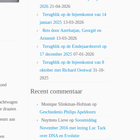
2026
21-04-2026
Terugblik op de bijeenkomst van 14
januari 2025
13-03-2026
Reis door Azerbaijan, Georgië en
Armenië
13-03-2026
Terugblik op de Eindejaarsborrel op
17 december 2025
07-01-2026
Terugblik op de bijeenkomst van 8
oktober met Richard Oostwal
31-10-
2025
goed
Recent commentaar
rachtwagen
Monique Slinkman-Hofman
op
e draaien.
Geschiedenis Philips Apeldoorn
seum aan
Nuyttens Lieve
op
Soosmiddag
November 2016 met lezing Luc Tack
over DNA en Evolutie
een