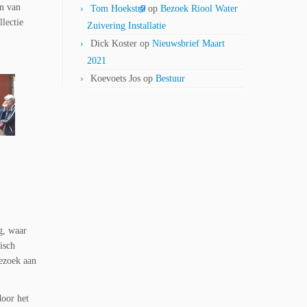
n van
Tom Hoekstra
op
Bezoek Riool Water
llectie
Zuivering Installatie
Dick Koster
op
Nieuwsbrief Maart
2021
Koevoets Jos
op
Bestuur
g, waar
isch
bezoek aan
door het