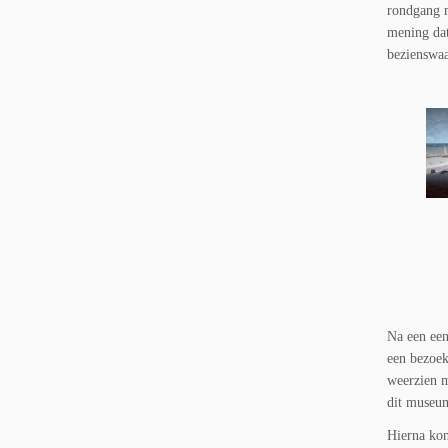
rondgang 
mening dat
bezienswaa
Na een een
een bezoe
weerzien m
dit museum
Hierna kon