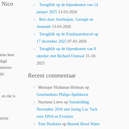
t Nico
Terugblik op de bijeenkomst van 14
januari 2025
13-03-2026
Reis door Azerbaijan, Georgië en
Armenië
13-03-2026
Terugblik op de Eindejaarsborrel op
17 december 2025
07-01-2026
Terugblik op de bijeenkomst van 8
tste keer
oktober met Richard Oostwal
31-10-
ndigd
2025
n nieuwe
ijn
Recent commentaar
Monique Slinkman-Hofman
op
Geschiedenis Philips Apeldoorn
 en dat is
Nuyttens Lieve
op
Soosmiddag
November 2016 met lezing Luc Tack
over DNA en Evolutie
unctie
Tom Hoekstra
op
Bezoek Riool Water