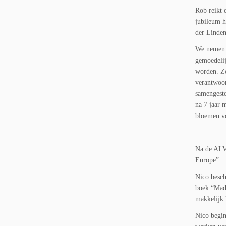
Rob reikt 
jubileum h
der Linde
We nemen o
gemoedelij
worden. Zo
verantwoor
samengeste
na 7 jaar 
bloemen vo
Na de ALV 
Europe”
Nico besch
boek “Made
makkelijk 
Nico begin