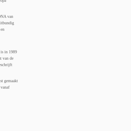
ropa
 DNA van
uitbundig
 en
 is in 1989
st van de
schrijft
lst gemaakt
 vanaf