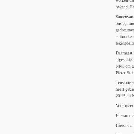
werken van
bekend. En
Samenvatte
ons contin
gedocument
cultuurken
lekenpositi
Daarnaast 
afgestudee
NRC om zic
Pieter Ste
Tenslotte 
heeft geba
20:15 op 
Voor meer 
Er waren 3
Hieronder 