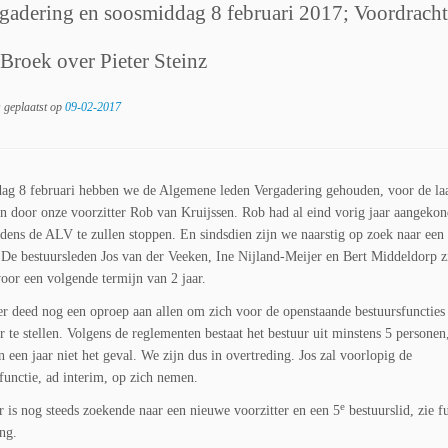
rgadering en soosmiddag 8 februari 2017; Voordrach
Broek over Pieter Steinz
s geplaatst op
09-02-2017
g 8 februari hebben we de Algemene leden Vergadering gehouden, voor de laa
n door onze voorzitter Rob van Kruijssen. Rob had al eind vorig jaar aangeko
tijdens de ALV te zullen stoppen. En sindsdien zijn we naarstig op zoek naar ee
. De bestuursleden Jos van der Veeken, Ine Nijland-Meijer en Bert Middeldorp z
oor een volgende termijn van 2 jaar.
r deed nog een oproep aan allen om zich voor de openstaande bestuursfuncties
r te stellen. Volgens de reglementen bestaat het bestuur uit minstens 5 personen,
n een jaar niet het geval. We zijn dus in overtreding. Jos zal voorlopig de
sfunctie, ad interim, op zich nemen.
e
r is nog steeds zoekende naar een nieuwe voorzitter en een 5
bestuurslid, zie f
ng.