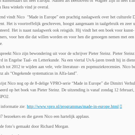
 kunstenaars uit heel Europa. Namen als Beethoven of Wagner zijn in heel Eu
 Ikea winkels vind je overal.
nd vindt Nico “Made in Europe” een prachtig naslagwerk over het culturele
ent. Het is voortreffelijk geschreven, hoogst aangenaam in taalgebruik en zeer 
eerd. Het is naast naslagwerk ook reisgids. Hij vindt het een boek voor kunst-
ners, voor hen die dat willen worden en voor hen die genoegen nemen met een
e.
spreekt Nico zijn bewondering uit voor de schrijver Pieter Steinz. Pieter Steinz
rd in Engelse Taal- en Letterkunde. Na een viertal UvA-jaren treedt hij in dien
h tot 2012 te wijden aan vele, vele literatuur- en popmuziekrecensies. Nico be
inz als “Ongekende systematicus in Alfa-land”.
wijst Nico nog op de 8-delige VPRO-serie “Made in Europe” die Dimitri Verhu
seerd op het boek van Pieter Steinz. De uitzending is vanaf zondag 12 februari,
NPO2.
informatie zie:
http://www.vpro.nl/programmas/made-in-europe.html
7 bezoekers en die gaven Nico een hartelijk applaus.
de foto’s gemaakt door Richard Morgan.