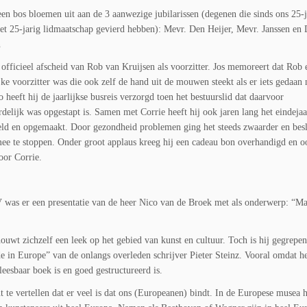
een bos bloemen uit aan de 3 aanwezige jubilarissen (degenen die sinds ons 25-j
et 25-jarig lidmaatschap gevierd hebben): Mevr. Den Heijer, Mevr. Janssen en 
n
fficieel afscheid van Rob van Kruijsen als voorzitter. Jos memoreert dat Rob 
ke voorzitter was die ook zelf de hand uit de mouwen steekt als er iets gedaan
 heeft hij de jaarlijkse busreis verzorgd toen het bestuurslid dat daarvoor
delijk was opgestapt is. Samen met Corrie heeft hij ook jaren lang het eindejaa
ld en opgemaakt. Door gezondheid problemen ging het steeds zwaarder en bes
mee te stoppen. Onder groot applaus kreeg hij een cadeau bon overhandigd en o
or Corrie.
was er een presentatie van de heer Nico van de Broek met als onderwerp: “Ma
ouwt zichzelf een leek op het gebied van kunst en cultuur. Toch is hij gegrepen
 in Europe” van de onlangs overleden schrijver Pieter Steinz. Vooral omdat he
leesbaar boek is en goed gestructureerd is.
t te vertellen dat er veel is dat ons (Europeanen) bindt. In de Europese musea 