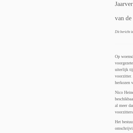
Jaarve
van de 
Dit bericht i
Op woensda
voorgezete
uiterlijk 
voorzitter
herkozen v
Nico Heine
beschikbaa
al meer da
voorzitter
Het bestuu
omschrijvi