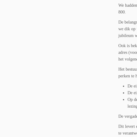
We hadden 
800.
De belangr
we dik op 
jubileum 
Ook is bek
adres (voor
het volgen
Het bestuu
perken te 
De ei
De ei
Op de
lezin
De vergade
Dit levert
te verantw