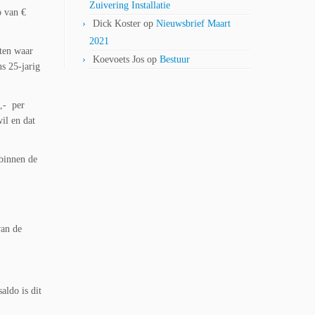
Zuivering Installatie
o van €
Dick Koster
op
Nieuwsbrief Maart
2021
iten waar
Koevoets Jos
op
Bestuur
ns 25-jarig
5,- per
wil en dat
 binnen de
van de
aldo is dit