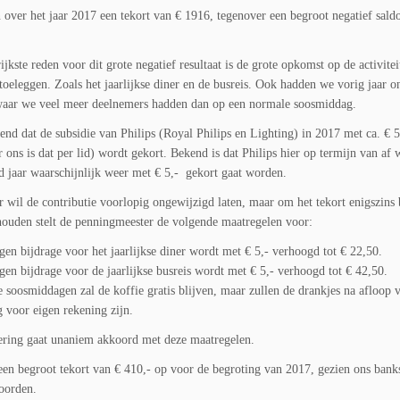
over het jaar 2017 een tekort van € 1916, tegenover een begroot negatief sald
ijkste reden voor dit grote negatief resultaat is de grote opkomst op de activite
toeleggen. Zoals het jaarlijkse diner en de busreis. Ook hadden we vorig jaar o
waar we veel meer deelnemers hadden dan op een normale soosmiddag.
end dat de subsidie van Philips (Royal Philips en Lighting) in 2017 met ca. € 
 ons is dat per lid) wordt gekort. Bekend is dat Philips hier op termijn van af 
d jaar waarschijnlijk weer met € 5,- gekort gaat worden.
r wil de contributie voorlopig ongewijzigd laten, maar om het tekort enigszins
houden stelt de penningmeester de volgende maatregelen voor:
gen bijdrage voor het jaarlijkse diner wordt met € 5,- verhoogd tot € 22,50.
gen bijdrage voor de jaarlijkse busreis wordt met € 5,- verhoogd tot € 42,50.
 soosmiddagen zal de koffie gratis blijven, maar zullen de drankjes na afloop 
g voor eigen rekening zijn.
ring gaat unaniem akkoord met deze maatregelen.
 een begroot tekort van € 410,- op voor de begroting van 2017, gezien ons banks
oorden.