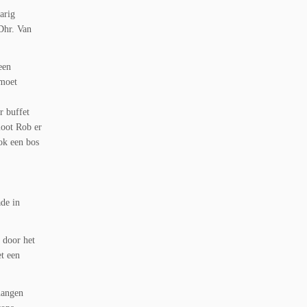
arig
Dhr. Van
een
 moet
r buffet
loot Rob er
ok een bos
de in
 door het
t een
hangen