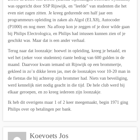
was opgericht door SSP Rijswijk, en “leefde” van studenten die het
even niet zagen zitten. Je kreeg gedurende een half jaar een
programmeurs opleiding in zaken als Algol (ELX8), Autocoder
(P1000) en nog meer. Na afloop kon je zeggen of je door wilde gaan
bij Philips Electrologica, en Philips had intussen kunnen zien of je
geschikt was. Maar dat is een ander verhaal.
Terug naar dat loonzakje: hoewel in opleiding, kreeg je betaald, en
wel het (zeker voor studenten) riante bedrag van 600 gulden in de
maand. Daarvoor kwam iemand uit Rijswijk op een brommertje,
gekleed in zo’n dikke leren jas, met de loonzakjes voor 10-20 man in
de fietstas die hij achterop zijn brommer had. Niets van beveiliging,
werd kennelijk niet nodig geacht in die tijd. De hele club werd bij
elkaar geroepen, en zo kreeg iedereen zijn loonzakje.
Ik heb dit overigens maar 1 of 2 keer meegemaakt, begin 1971 ging
Philips over op betalingen per bank.
Koevoets Jos