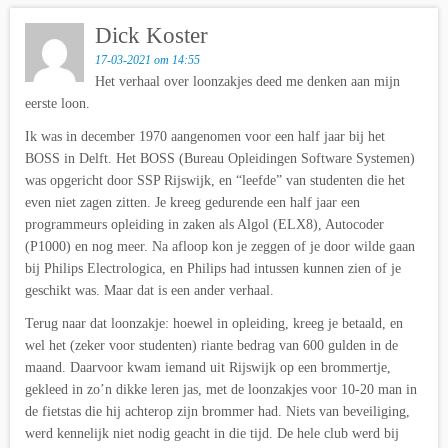
Dick Koster
17-03-2021 om 14:55
Het verhaal over loonzakjes deed me denken aan mijn
eerste loon.
Ik was in december 1970 aangenomen voor een half jaar bij het
BOSS in Delft. Het BOSS (Bureau Opleidingen Software Systemen)
was opgericht door SSP Rijswijk, en “leefde” van studenten die het
even niet zagen zitten. Je kreeg gedurende een half jaar een
programmeurs opleiding in zaken als Algol (ELX8), Autocoder
(P1000) en nog meer. Na afloop kon je zeggen of je door wilde gaan
bij Philips Electrologica, en Philips had intussen kunnen zien of je
geschikt was. Maar dat is een ander verhaal.
Terug naar dat loonzakje: hoewel in opleiding, kreeg je betaald, en
wel het (zeker voor studenten) riante bedrag van 600 gulden in de
maand. Daarvoor kwam iemand uit Rijswijk op een brommertje,
gekleed in zo’n dikke leren jas, met de loonzakjes voor 10-20 man in
de fietstas die hij achterop zijn brommer had. Niets van beveiliging,
werd kennelijk niet nodig geacht in die tijd. De hele club werd bij