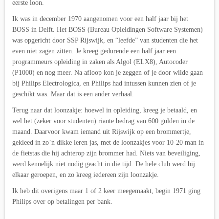
eerste loon.
Ik was in december 1970 aangenomen voor een half jaar bij het
BOSS in Delft. Het BOSS (Bureau Opleidingen Software Systemen)
was opgericht door SSP Rijswijk, en “leefde” van studenten die het
even niet zagen zitten. Je kreeg gedurende een half jaar een
programmeurs opleiding in zaken als Algol (ELX8), Autocoder
(P1000) en nog meer. Na afloop kon je zeggen of je door wilde gaan
bij Philips Electrologica, en Philips had intussen kunnen zien of je
geschikt was. Maar dat is een ander verhaal.
Terug naar dat loonzakje: hoewel in opleiding, kreeg je betaald, en
wel het (zeker voor studenten) riante bedrag van 600 gulden in de
maand. Daarvoor kwam iemand uit Rijswijk op een brommertje,
gekleed in zo’n dikke leren jas, met de loonzakjes voor 10-20 man in
de fietstas die hij achterop zijn brommer had. Niets van beveiliging,
werd kennelijk niet nodig geacht in die tijd. De hele club werd bij
elkaar geroepen, en zo kreeg iedereen zijn loonzakje.
Ik heb dit overigens maar 1 of 2 keer meegemaakt, begin 1971 ging
Philips over op betalingen per bank.