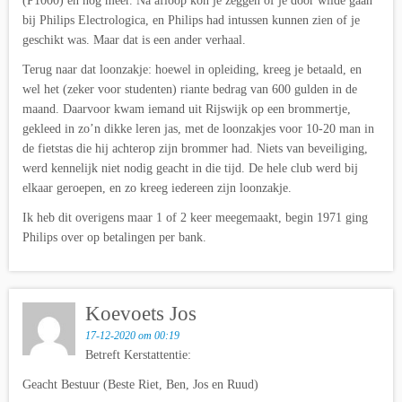
(P1000) en nog meer. Na afloop kon je zeggen of je door wilde gaan
bij Philips Electrologica, en Philips had intussen kunnen zien of je
geschikt was. Maar dat is een ander verhaal.
Terug naar dat loonzakje: hoewel in opleiding, kreeg je betaald, en
wel het (zeker voor studenten) riante bedrag van 600 gulden in de
maand. Daarvoor kwam iemand uit Rijswijk op een brommertje,
gekleed in zo’n dikke leren jas, met de loonzakjes voor 10-20 man in
de fietstas die hij achterop zijn brommer had. Niets van beveiliging,
werd kennelijk niet nodig geacht in die tijd. De hele club werd bij
elkaar geroepen, en zo kreeg iedereen zijn loonzakje.
Ik heb dit overigens maar 1 of 2 keer meegemaakt, begin 1971 ging
Philips over op betalingen per bank.
Koevoets Jos
17-12-2020 om 00:19
Betreft Kerstattentie:
Geacht Bestuur (Beste Riet, Ben, Jos en Ruud)