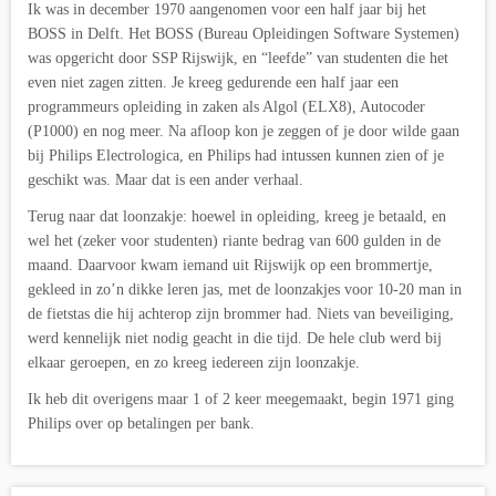
Ik was in december 1970 aangenomen voor een half jaar bij het
BOSS in Delft. Het BOSS (Bureau Opleidingen Software Systemen)
was opgericht door SSP Rijswijk, en “leefde” van studenten die het
even niet zagen zitten. Je kreeg gedurende een half jaar een
programmeurs opleiding in zaken als Algol (ELX8), Autocoder
(P1000) en nog meer. Na afloop kon je zeggen of je door wilde gaan
bij Philips Electrologica, en Philips had intussen kunnen zien of je
geschikt was. Maar dat is een ander verhaal.
Terug naar dat loonzakje: hoewel in opleiding, kreeg je betaald, en
wel het (zeker voor studenten) riante bedrag van 600 gulden in de
maand. Daarvoor kwam iemand uit Rijswijk op een brommertje,
gekleed in zo’n dikke leren jas, met de loonzakjes voor 10-20 man in
de fietstas die hij achterop zijn brommer had. Niets van beveiliging,
werd kennelijk niet nodig geacht in die tijd. De hele club werd bij
elkaar geroepen, en zo kreeg iedereen zijn loonzakje.
Ik heb dit overigens maar 1 of 2 keer meegemaakt, begin 1971 ging
Philips over op betalingen per bank.