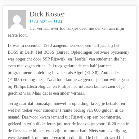
Dick Koster
17-03-2021 om 14:55
Het verhaal over loonzakjes deed me denken aan mijn
eerste loon.
Ik was in december 1970 aangenomen voor een half jaar bij het
BOSS in Delft. Het BOSS (Bureau Opleidingen Software Systemen)
was opgericht door SSP Rijswijk, en “leefde” van studenten die het
even niet zagen zitten. Je kreeg gedurende een half jaar een
programmeurs opleiding in zaken als Algol (ELX8), Autocoder
(P1000) en nog meer. Na afloop kon je zeggen of je door wilde gaan
bij Philips Electrologica, en Philips had intussen kunnen zien of je
geschikt was. Maar dat is een ander verhaal.
Terug naar dat loonzakje: hoewel in opleiding, kreeg je betaald, en
wel het (zeker voor studenten) riante bedrag van 600 gulden in de
maand. Daarvoor kwam iemand uit Rijswijk op een brommertje,
gekleed in zo’n dikke leren jas, met de loonzakjes voor 10-20 man in
de fietstas die hij achterop zijn brommer had. Niets van beveiliging,
werd kennelijk niet nodig geacht in die tijd. De hele club werd bij