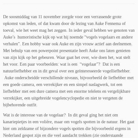
De soosmiddag van 11 november zorgde voor een verrassende grote
opkomst van leden, of dat kwam door de lezing van Auke Fennema of
toeval, wie het weet mag het zeggen. In ieder geval hebben we genoten van
Auke’s humoristische kijk op wat hij noemde “vogels vogelaars en andere
verhalen”. Een hobby waar ook Auke en zijn vrouw actief aan deelnemen.
Met behulp van een powerpoint presentatie heeft Auke ons laten genieten
van zijn kijk op het gebeuren. Waar gaat het over, wie doen het, wat stelt
het voor. Een paar voorbeelden: wat is een “vogelaar”? Dat is een
natuurliefhebber en in dit geval over een geïnteresseerde vogelliefhebber.
Auke onderscheidde verschillende niveaus, bijvoorbeeld de liefhebber met
een goede camera, een verrekijker en een simpel naslagwerk, tot een
liefhebber met een dure camera met een enorme telelens en vergelijkbare
verrekijker, een uitgebreide vogelencyclopedie en niet te vergeten de
bijbehorende outfit.
Wat is de interesse van de vogelaar? In dit geval ging het niet om
kanariepietjes in een volière, maar om vogels spotten in de natuur. Het gaat
hier om zeldzame of bijzondere vogels spotten die bijvoorbeeld ergens in
Nederland gespot zijn en die veel aandacht trekken (zie onderstaande