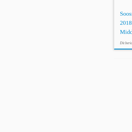
Soos
2018
Midd
Dit beri