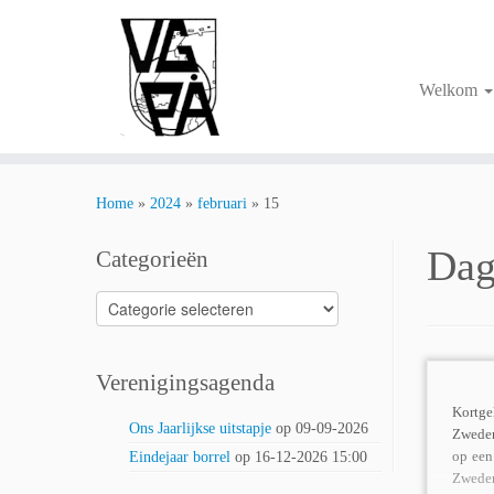
Ga
naar
inhoud
Welkom
Home
»
2024
»
februari
»
15
Dag
Categorieën
Categorieën
Verenigingsagenda
Kortg
Ons Jaarlijkse uitstapje
op 09-09-2026
Zweden
op een
Eindejaar borrel
op 16-12-2026 15:00
Zweden