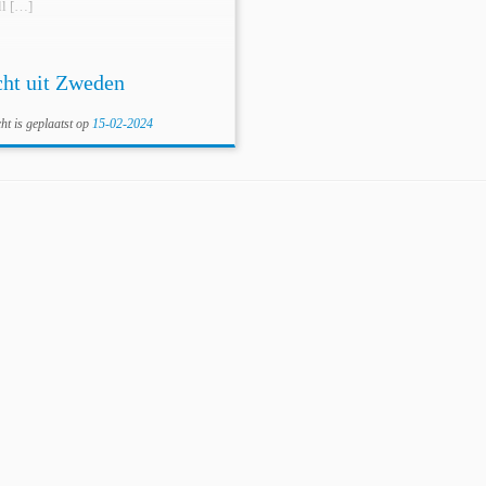
ll […]
cht uit Zweden
cht is geplaatst op
15-02-2024