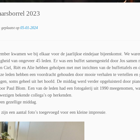
aarsborrel 2023
s geplaatst op
05-01-2024
mber kwamen we bij elkaar voor de jaarlijkse eindejaar bijeenkomst. We waren
gheid van ongeveer 45 leden. Er was een buffet samengesteld door Jos samen 
en Ciel, Riët en Alie hebben geholpen met met inrichten van de buffettafels en d
ze leden hebben een voordracht gehouden door mooie verhalen te vertellen en 
agen, soms geheel uit het hoofd. De middag werd verder opgeluisterd door pia
oor Paul Blom. Een van de leden had een fotogalerij uit 1990 meegenomen, wa
wezigen bekende collega’s op herkenden.
een gezellige middag.
 zijn een aantal foto’s toegevoegd voor een kleine impressie.