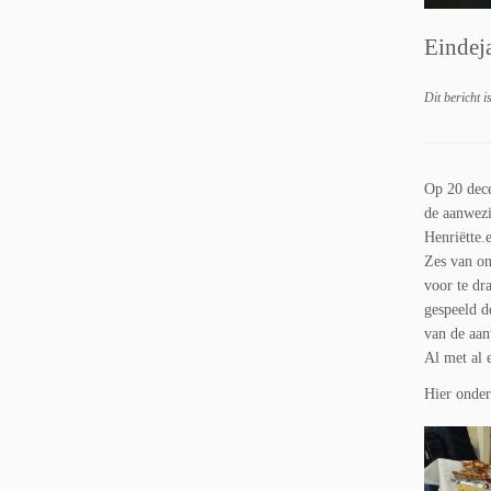
Eindej
Dit bericht i
Op 20 dece
de aanwezi
Henriëtte.
Zes van on
voor te dr
gespeeld d
van de aan
Al met al 
Hier onder