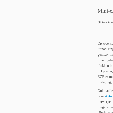
Mini-e
Dit bericht i
Op woensd
uitnodigin
gemaakt in
5 jaar ge
blokken be
3D printer
ZZP-er moe
uitdaging,
Ook hadden
door
Autod
ontwerpen
omgezet t
allerlei s