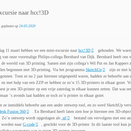
xcursie naar hcc!3D
s geplaatst op
24-03-2020
ag 11 maart hebben we een mini-excursie naar
hcc!3D
gehouden. We waren
g van onze voormalige Philips-collega Bernhard van Dijk. Bernhard heeft ons 
 de wereld van 3D printing. Samen met zijn collega’s Wil Put en Jan Kappers zi
leden begonnen met 3D-printing. Via het programma
SketchUp
zijn ze met l
gonnen. Toen ze na 2 jaar hiermee uitgespeeld waren, hadden ze behoefte aan 
, en met hulp van een ZZP-er hebben ze zo’n 15 3D-printers in elkaar gezet. V
st je een 3D-printer op een vrije zaterdag in elkaar kunnen zetten. Dat was ee
 maar ‘s avonds laat hadden ze toch zo’n printer in elkaar gezet.
 ze inmiddels behoefte aan een ander ontwerp tool, en zo werd SketchUp ver
esk Fusion 360
. En Bernhard heeft laten zien hoe je hiermee een 3D-objec
. Zo’n ontwerp wordt opgeslagen als
.stl
bestand om vervolgens met een an
e worden naar
G-code
, geschikt voor de 3D-printer. In dit laatste tool kun j
pecifieke parameters van je eigen 3D-printer invoeren.