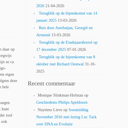
2026
21-04-2026
Terugblik op de bijeenkomst van 14
januari 2025
13-03-2026
Reis door Azerbaijan, Georgië en
Armenië
13-03-2026
Terugblik op de Eindejaarsborrel op
 daar op
17 december 2025
07-01-2026
wegwijs
Terugblik op de bijeenkomst van 8
jn ze ca.
oktober met Richard Oostwal
31-10-
ego-
2025
een eigen
olgens deze
Recent commentaar
n hele
Monique Slinkman-Hofman
op
Geschiedenis Philips Apeldoorn
vangen
t kunt
Nuyttens Lieve
op
Soosmiddag
der tool
November 2016 met lezing Luc Tack
e ook
over DNA en Evolutie