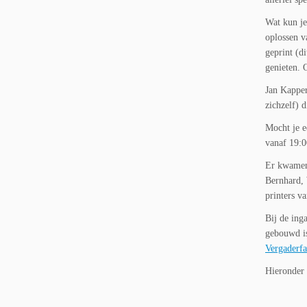
Wat kun je
oplossen v
geprint (d
genieten. 
Jan Kapper
zichzelf) 
Mocht je e
vanaf 19:0
Er kwamen 
Bernhard, 
printers v
Bij de ing
gebouwd is
Vergaderfa
Hieronder 