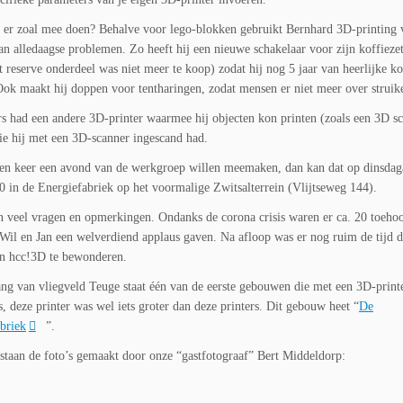
 er zoal mee doen? Behalve voor lego-blokken gebruikt Bernhard 3D-printing 
an alledaagse problemen. Zo heeft hij een nieuwe schakelaar voor zijn koffieze
it reserve onderdeel was niet meer te koop) zodat hij nog 5 jaar van heerlijke k
Ook maakt hij doppen voor tentharingen, zodat mensen er niet meer over struik
s had een andere 3D-printer waarmee hij objecten kon printen (zoals een 3D s
die hij met een 3D-scanner ingescand had.
en keer een avond van de werkgroep willen meemaken, dan kan dat op dinsda
0 in de Energiefabriek op het voormalige Zwitsalterrein (Vlijtseweg 144).
veel vragen en opmerkingen. Ondanks de corona crisis waren er ca. 20 toehoo
Wil en Jan een welverdiend applaus gaven. Na afloop was er nog ruim de tijd 
an hcc!3D te bewonderen.
ang van vliegveld Teuge staat één van de eerste gebouwen die met een 3D-print
, deze printer was wel iets groter dan deze printers. Dit gebouw heet “
De
briek
”.
staan de foto’s gemaakt door onze “gastfotograaf” Bert Middeldorp: