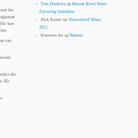
Tom Hoekstra
op
Bezoek Riool Water
voor het
Zuivering Installatie
tapparaat
Dick Koster
op
Nieuwsbrief Maart
offie kon
2021
elen.
Koevoets Jos
op
Bestuur
can van
gavond
rders die
de 3D-
er