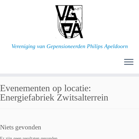
Ga
naar
inhoud
Vereniging van Gepensioneerden Philips Apeldoorn
Evenementen op locatie:
Energiefabriek Zwitsalterrein
Niets gevonden
Er zijn geen resultaten gevonden